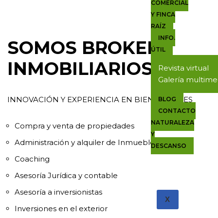
COMERCIAL
Y FINCA
RAÍZ
INFO.
SOMOS BROKERS
ÚTIL
INMOBILIARIOS
Revista virtual
Galería multime
INNOVACIÓN Y EXPERIENCIA EN BIENES RAÍCES
BLOG
CONTACTO
NATURALEZA
Compra y venta de propiedades
Y
Administración y alquiler de Inmuebles
DESCANSO
Coaching
Asesoría Jurídica y contable
Asesoría a inversionistas
X
Inversiones en el exterior