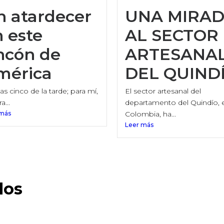
n atardecer
UNA MIRA
 este
AL SECTOR
ncón de
ARTESANA
mérica
DEL QUIND
as cinco de la tarde; para mí,
El sector artesanal del
a...
departamento del Quindío, 
 más
Colombia, ha...
Leer más
dos