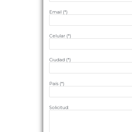
Email (*)
Celular (*)
Ciudad (*)
País (*)
Solicitud: