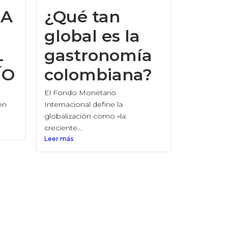
DA
¿Qué tan
global es la
L
gastronomía
ÍO
colombiana?
El Fondo Monetario
en
Internacional define la
globalización como «la
creciente...
Leer más