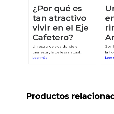
¿Por qué es
U
tan atractivo
en
vivir en el Eje
ri
Cafetero?
A
Un estilo de vida donde el
Son l
bienestar, la belleza natural...
la hor
Leer más
Leer
Productos relaciona