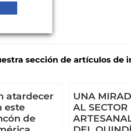
uestra sección de artículos de 
n atardecer
UNA MIRA
 este
AL SECTOR
ncón de
ARTESANA
mérica
DEL QUIND