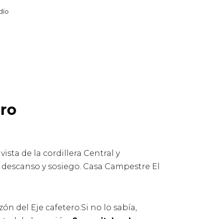
dío
gro
ta de la cordillera Central y
r descanso y sosiego. Casa Campestre El
ón del Eje cafetero.
Si no lo sabía,