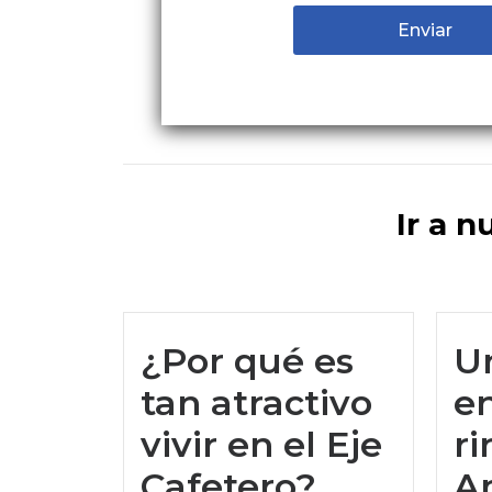
Ir a n
¿Por qué es
U
tan atractivo
en
vivir en el Eje
ri
Cafetero?
A