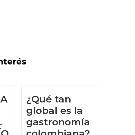
interés
DA
¿Qué tan
global es la
L
gastronomía
ÍO
colombiana?