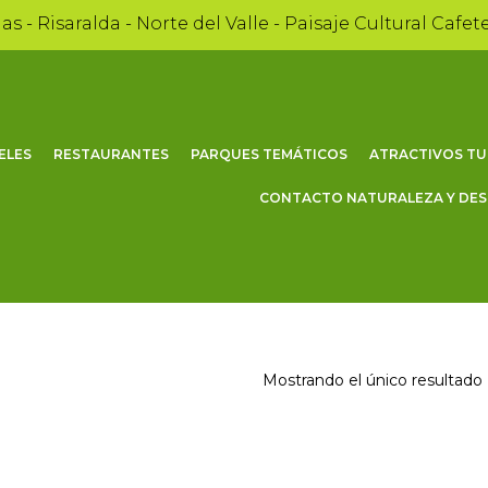
as - Risaralda - Norte del Valle - Paisaje Cultural Cafet
ELES
RESTAURANTES
PARQUES TEMÁTICOS
ATRACTIVOS TU
CONTACTO NATURALEZA Y DE
Mostrando el único resultado